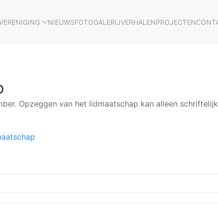
VERENIGING
NIEUWS
FOTOGALERIJ
VERHALEN
PROJECTEN
CONT
p
mber. Opzeggen van het lidmaatschap kan alleen schriftelij
dmaatschap