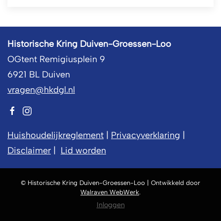
Historische Kring Duiven-Groessen-Loo
OGtent Remigiusplein 9
6921 BL Duiven
vragen@hkdgl.nl
Huishoudelijkreglement
|
Privacyverklaring
|
Disclaimer
|
Lid worden
© Historische Kring Duiven-Groessen-Loo | Ontwikkeld door
Walraven WebWerk
.
Inloggen